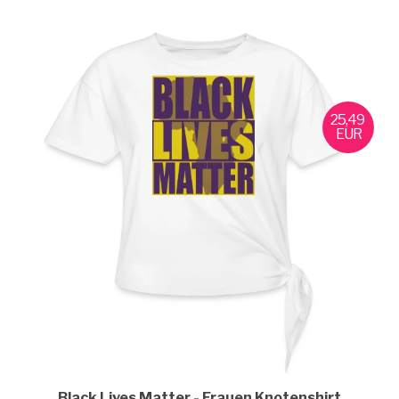
25,49
EUR
Black Lives Matter
Frauen Knotenshirt