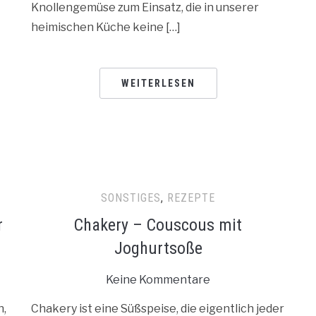
Knollengemüse zum Einsatz, die in unserer
heimischen Küche keine […]
WEITERLESEN
SONSTIGES
,
REZEPTE
r
Chakery – Couscous mit
Joghurtsoße
Keine Kommentare
n,
Chakery ist eine Süßspeise, die eigentlich jeder