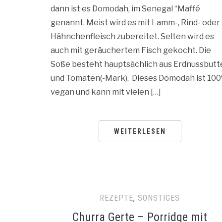
dann ist es Domodah, im Senegal “Maffé
genannt. Meist wird es mit Lamm-, Rind- oder
Hähnchenfleisch zubereitet. Selten wird es
auch mit geräuchertem Fisch gekocht. Die
Soße besteht hauptsächlich aus Erdnussbutt
und Tomaten(-Mark). Dieses Domodah ist 10
vegan und kann mit vielen […]
WEITERLESEN
REZEPTE
,
SONSTIGES
Churra Gerte – Porridge mit