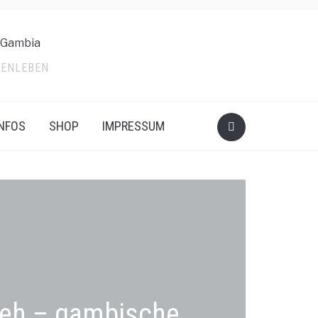
LIENLEBEN
INFOS
SHOP
IMPRESSUM
eh – gambische