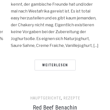
kennt, der gambische Freunde hat und/oder
mal nach Westafrika gereist ist. Es ist total
easy herzustellen und es gibt kaum jemanden,
der Chakery nicht mag. Eigentlich existieren
er
keine Vorgaben bei der Zubereitung der
0%
Joghurtsoße. Es eignen sich Naturjoghurt,
Saure Sahne, Creme Fraiche, Vanillejoghurt, […]
WEITERLESEN
HAUPTGERICHTE
,
REZEPTE
Red Beef Benachin