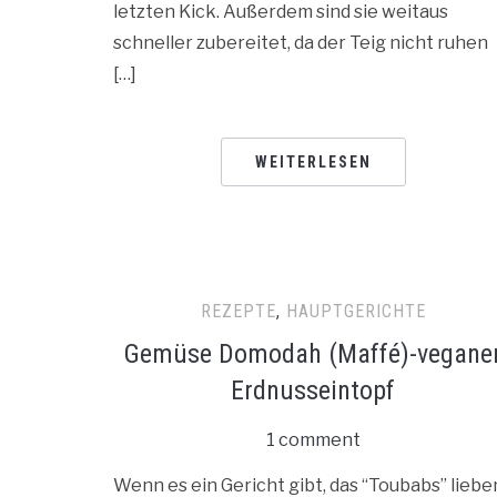
letzten Kick. Außerdem sind sie weitaus
schneller zubereitet, da der Teig nicht ruhen
[…]
WEITERLESEN
REZEPTE
,
HAUPTGERICHTE
Gemüse Domodah (Maffé)-vegane
Erdnusseintopf
1 comment
Wenn es ein Gericht gibt, das “Toubabs” liebe