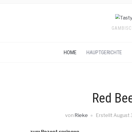
GAMBISCH
HOME
HAUPTGERICHTE
Red Be
von
Rieke
Erstellt
August 
zum Rezept springen