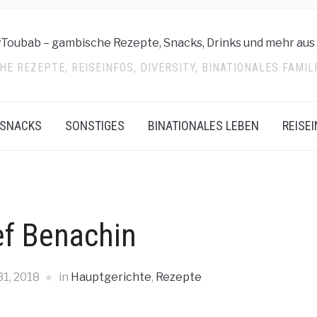
E REZEPTE, REISEINFOS, DIVERSITY, BINATIONALES FAMI
SNACKS
SONSTIGES
BINATIONALES LEBEN
REISE
ef Benachin
31, 2018
in
Hauptgerichte
,
Rezepte