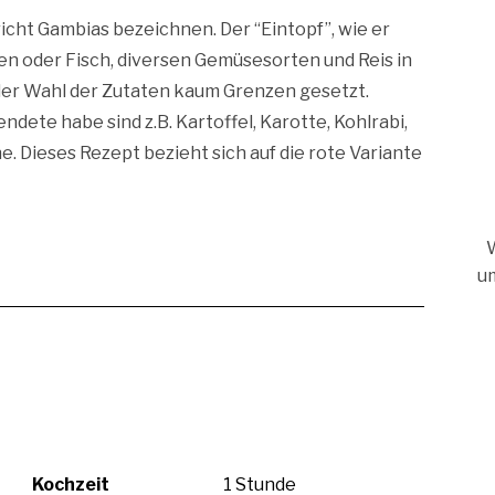
cht Gambias bezeichnen. Der “Eintopf”, wie er
en oder Fisch, diversen Gemüsesorten und Reis in
 der Wahl der Zutaten kaum Grenzen gesetzt.
dete habe sind z.B. Kartoffel, Karotte, Kohlrabi,
. Dieses Rezept bezieht sich auf die rote Variante
W
u
Kochzeit
1 Stunde