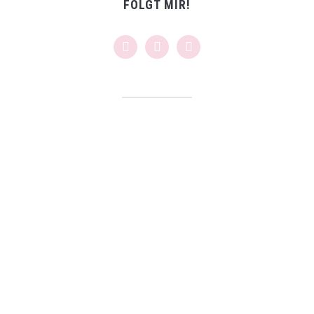
FOLGT MIR!
facebook
instagram
pinterest